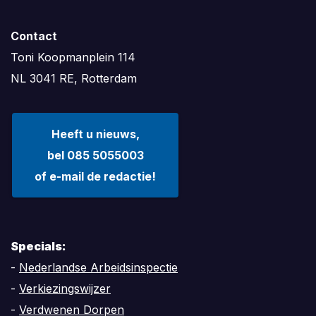
Contact
Toni Koopmanplein 114
NL 3041 RE, Rotterdam
Heeft u nieuws,
bel 085 5055003
of e-mail de redactie!
Specials:
-
Nederlandse Arbeidsinspectie
-
Verkiezingswijzer
-
Verdwenen Dorpen