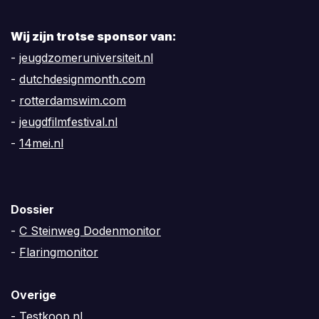
Wij zijn trotse sponsor van:
-
jeugdzomeruniversiteit.nl
-
dutchdesignmonth.com
-
rotterdamswim.com
-
jeugdfilmfestival.nl
-
14mei.nl
Dossier
-
C Steinweg Dodenmonitor
-
Flaringmonitor
Overige
-
Testkoop.nl