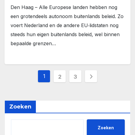
Den Haag – Alle Europese landen hebben nog
een grotendeels autonoom buitenlands beleid. Zo
voert Nederland en de andere EU‑lidstaten nog
steeds hun eigen buitenlands beleid, wel binnen
bepaalde grenzen…
Berichten
1
2
3
paginering
Zoeken
Zoeken