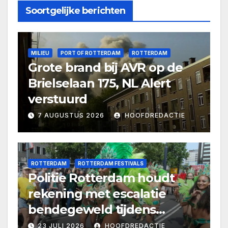
Soortgelijke berichten
MILIEU
PORT OF ROTTERDAM
ROTTERDAM
Grote brand bij AVR op de
Brielselaan 175, NL Alert
verstuurd
7 AUGUSTUS 2026
HOOFDREDACTIE
ROTTERDAM
ROTTERDAM FESTIVALS
Politie Rotterdam houdt
rekening met escalatie
bendegeweld tijdens
Zomercarnaval
23 JULI 2026
HOOFDREDACTIE