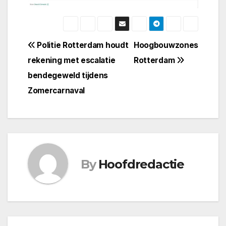
Bericht
Politie Rotterdam houdt
Hoogbouwzones
rekening met escalatie
Rotterdam
navigatie
bendegeweld tijdens
Zomercarnaval
By
Hoofdredactie