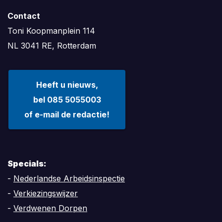
Contact
Toni Koopmanplein 114
NL 3041 RE, Rotterdam
Heeft u nieuws,
bel 085 5055003
of e-mail de redactie!
Specials:
-
Nederlandse Arbeidsinspectie
-
Verkiezingswijzer
-
Verdwenen Dorpen