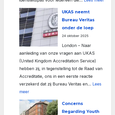
identiteitspas voor iedereen die…
Lees meer
Schr
UKAS neemt
digita
Bureau Veritas
identi
onder de loep
zorgt
24 oktober 2025
zeker
London – Naar
voor
aanleiding van onze vragen aan UKAS
meer
(United Kingdom Accreditation Service)
slach
hebben zij, in tegenstelling tot de Raad van
in
Accreditatie, ons in een eerste reactie
de
verzekerd dat zij Bureau Veritas en…
Lees
bouw
:
meer
UKAS
Concerns
neemt
Regarding Youth
Bureau