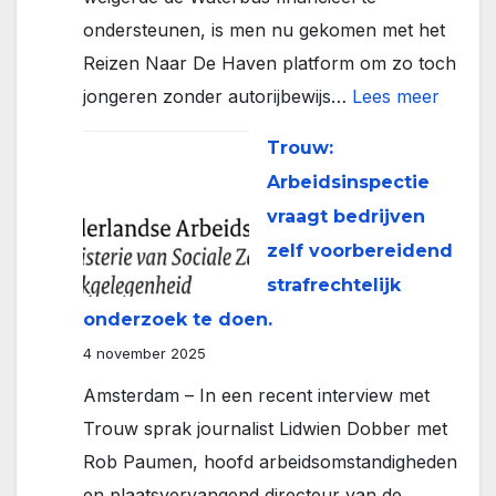
ondersteunen, is men nu gekomen met het
Reizen Naar De Haven platform om zo toch
:
jongeren zonder autorijbewijs…
Lees meer
Platfo
Trouw:
reizen
Arbeidsinspectie
groot
vraagt bedrijven
succe
zelf voorbereidend
vanwe
strafrechtelijk
Ameri
onderzoek te doen.
oorlog
4 november 2025
Amsterdam – In een recent interview met
Trouw sprak journalist Lidwien Dobber met
Rob Paumen, hoofd arbeidsomstandigheden
en plaatsvervangend directeur van de