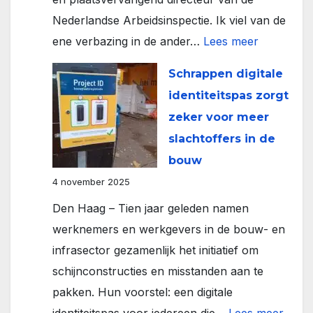
Nederlandse Arbeidsinspectie. Ik viel van de
:
ene verbazing in de ander…
Lees meer
Trouw:
Schrappen digitale
Arbeidsins
identiteitspas zorgt
vraagt
zeker voor meer
bedrijven
slachtoffers in de
zelf
bouw
voorberei
4 november 2025
strafrechte
Den Haag – Tien jaar geleden namen
onderzoe
werknemers en werkgevers in de bouw- en
te
infrasector gezamenlijk het initiatief om
doen.
schijnconstructies en misstanden aan te
pakken. Hun voorstel: een digitale
: