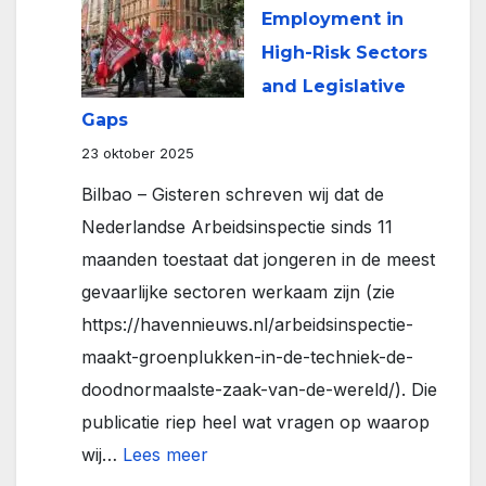
Employment in
Veritas
High-Risk Sectors
onder
and Legislative
de
Gaps
loep
23 oktober 2025
Bilbao – Gisteren schreven wij dat de
Nederlandse Arbeidsinspectie sinds 11
maanden toestaat dat jongeren in de meest
gevaarlijke sectoren werkaam zijn (zie
https://havennieuws.nl/arbeidsinspectie-
maakt-groenplukken-in-de-techniek-de-
doodnormaalste-zaak-van-de-wereld/). Die
publicatie riep heel wat vragen op waarop
:
wij…
Lees meer