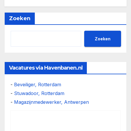
Concerns
Regarding
Youth
Zoeken
Employment
in
Zoeken
High-
Risk
Sectors
Vacatures via Havenbanen.nl
and
Legislative
-
Beveiliger, Rotterdam
Gaps
-
Stuwadoor, Rotterdam
-
Magazijnmedewerker, Antwerpen