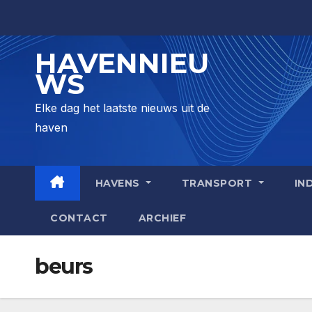
Skip
to
content
HAVENNIEU
WS
Elke dag het laatste nieuws uit de
haven
HAVENS
TRANSPORT
IN
CONTACT
ARCHIEF
beurs