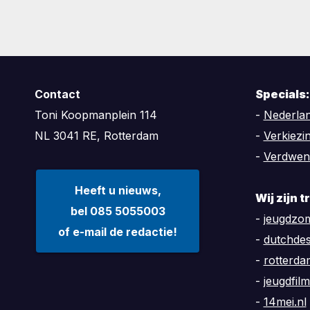
Contact
Specials:
Toni Koopmanplein 114
-
Nederlan
NL 3041 RE, Rotterdam
-
Verkiezi
-
Verdwen
Heeft u nieuws,
Wij zijn 
bel 085 5055003
-
jeugdzom
of e-mail de redactie!
-
dutchde
-
rotterd
-
jeugdfilm
-
14mei.nl