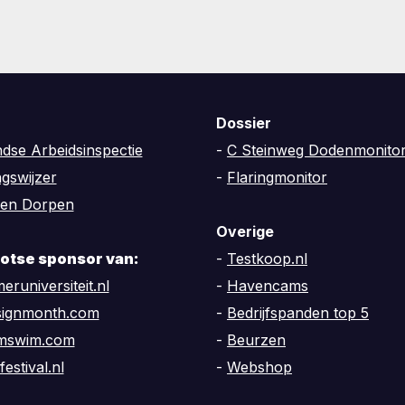
Dossier
dse Arbeidsinspectie
-
C Steinweg Dodenmonito
ngswijzer
-
Flaringmonitor
en Dorpen
Overige
trotse sponsor van:
-
Testkoop.nl
eruniversiteit.nl
-
Havencams
signmonth.com
-
Bedrijfspanden top 5
amswim.com
-
Beurzen
festival.nl
-
Webshop