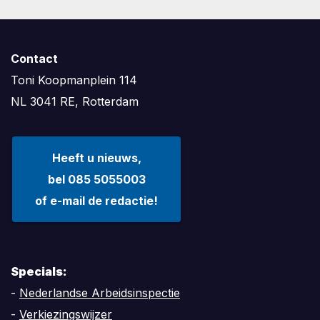
Contact
Toni Koopmanplein 114
NL 3041 RE, Rotterdam
Heeft u nieuws,
bel 085 5055003
of e-mail de redactie!
Specials:
-
Nederlandse Arbeidsinspectie
-
Verkiezingswijzer