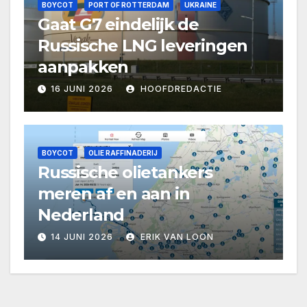
BOYCOT
PORT OF ROTTERDAM
UKRAINE
Gaat G7 eindelijk de
Russische LNG leveringen
aanpakken
16 JUNI 2026
HOOFDREDACTIE
BOYCOT
OLIE RAFFINADERIJ
Russische olietankers
meren af en aan in
Nederland
14 JUNI 2026
ERIK VAN LOON