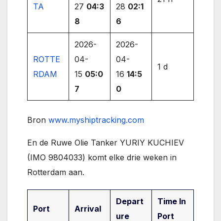
TA
27
04:3
28
02:1
8
6
2026-
2026-
ROTTE
04-
04-
1 d
RDAM
15
05:0
16
14:5
7
0
Bron
www.myshiptracking.com
En de Ruwe Olie Tanker YURIY KUCHIEV
(IMO 9804033) komt elke drie weken in
Rotterdam aan.
Depart
Time In
Port
Arrival
ure
Port