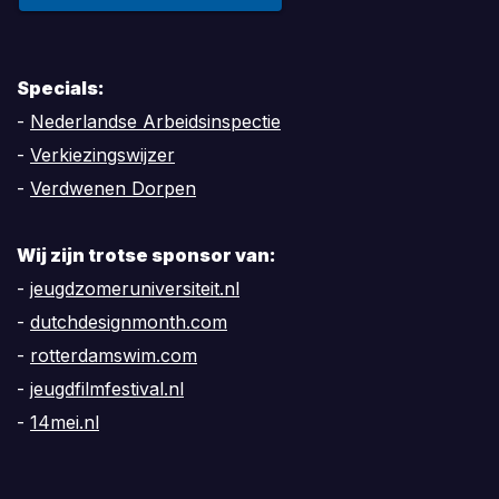
Specials:
-
Nederlandse Arbeidsinspectie
-
Verkiezingswijzer
-
Verdwenen Dorpen
Wij zijn trotse sponsor van:
-
jeugdzomeruniversiteit.nl
-
dutchdesignmonth.com
-
rotterdamswim.com
-
jeugdfilmfestival.nl
-
14mei.nl