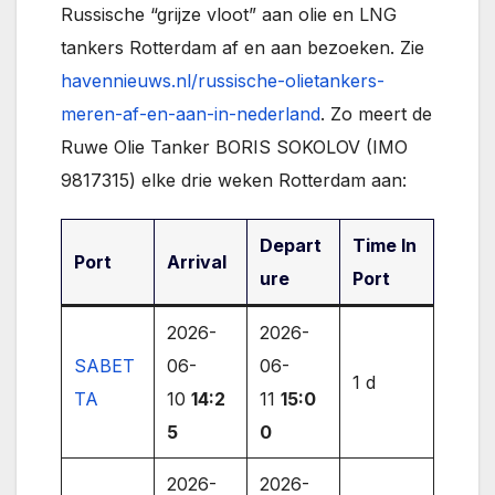
Russische “grijze vloot” aan olie en LNG
tankers Rotterdam af en aan bezoeken. Zie
havennieuws.nl/russische-olietankers-
meren-af-en-aan-in-nederland
. Zo meert de
Ruwe Olie Tanker BORIS SOKOLOV (IMO
9817315) elke drie weken Rotterdam aan:
Depart
Time In
Port
Arrival
ure
Port
2026-
2026-
SABET
06-
06-
1 d
TA
10
14:2
11
15:0
5
0
2026-
2026-