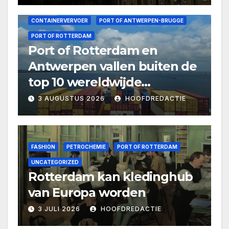
CONTAINERVERVOER
PORT OF ANTWERPEN-BRUGGE
PORT OF ROTTERDAM
Port of Rotterdam en
Antwerpen vallen buiten de
top 10 wereldwijde
containerhavens
3 AUGUSTUS 2026
HOOFDREDACTIE
FASHION
PETROCHEMIE
PORT OF ROTTERDAM
UNCATEGORIZED
Rotterdam kan kledinghub
van Europa worden
3 JULI 2026
HOOFDREDACTIE