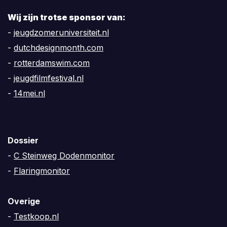
Wij zijn trotse sponsor van:
-
jeugdzomeruniversiteit.nl
-
dutchdesignmonth.com
-
rotterdamswim.com
-
jeugdfilmfestival.nl
-
14mei.nl
Dossier
-
C Steinweg Dodenmonitor
-
Flaringmonitor
Overige
-
Testkoop.nl