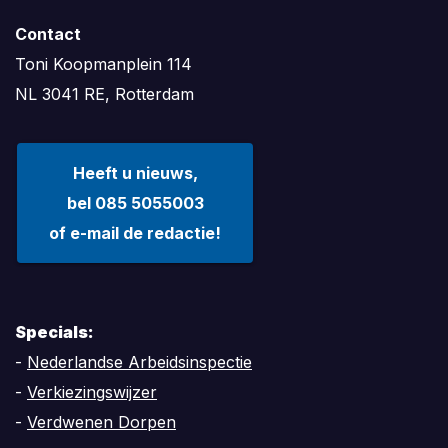
Contact
Toni Koopmanplein 114
NL 3041 RE, Rotterdam
Heeft u nieuws,
bel 085 5055003
of e-mail de redactie!
Specials:
-
Nederlandse Arbeidsinspectie
-
Verkiezingswijzer
-
Verdwenen Dorpen