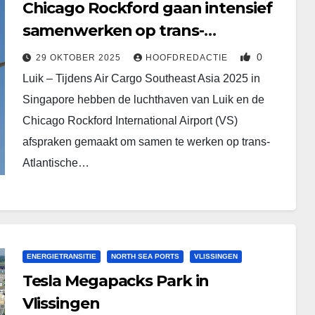
Chicago Rockford gaan intensief
samenwerken op trans-
Atlantische route
0
29 OKTOBER 2025
HOOFDREDACTIE
Luik – Tijdens Air Cargo Southeast Asia 2025 in
Singapore hebben de luchthaven van Luik en de
Chicago Rockford International Airport (VS)
afspraken gemaakt om samen te werken op trans-
Atlantische…
ENERGIETRANSITIE
NORTH SEA PORTS
VLISSINGEN
Tesla Megapacks Park in
Vlissingen