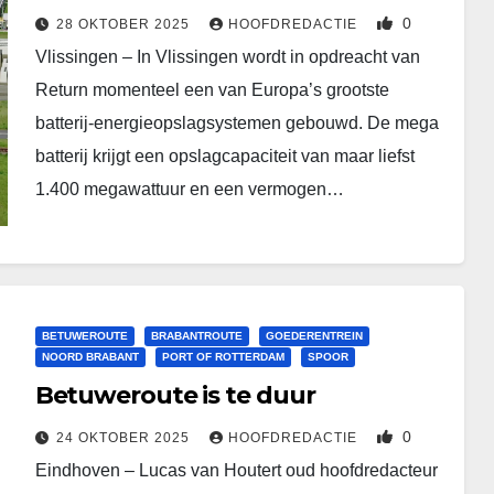
0
28 OKTOBER 2025
HOOFDREDACTIE
Vlissingen – In Vlissingen wordt in opdreacht van
Return momenteel een van Europa’s grootste
batterij-energieopslagsystemen gebouwd. De mega
batterij krijgt een opslagcapaciteit van maar liefst
1.400 megawattuur en een vermogen…
BETUWEROUTE
BRABANTROUTE
GOEDERENTREIN
NOORD BRABANT
PORT OF ROTTERDAM
SPOOR
Betuweroute is te duur
0
24 OKTOBER 2025
HOOFDREDACTIE
Eindhoven – Lucas van Houtert oud hoofdredacteur