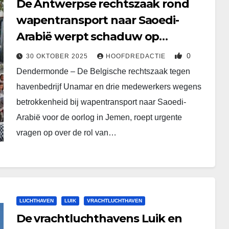
De Antwerpse rechtszaak rond
wapentransport naar Saoedi-
Arabië werpt schaduw op
Rotterdamse havenpraktijken
0
30 OKTOBER 2025
HOOFDREDACTIE
Dendermonde – De Belgische rechtszaak tegen
havenbedrijf Unamar en drie medewerkers wegens
betrokkenheid bij wapentransport naar Saoedi-
Arabië voor de oorlog in Jemen, roept urgente
vragen op over de rol van…
LUCHTHAVEN
LUIK
VRACHTLUCHTHAVEN
De vrachtluchthavens Luik en