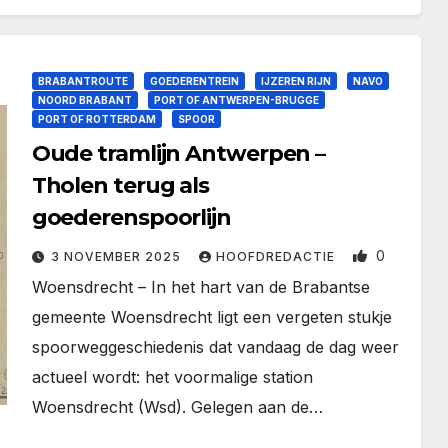
BRABANTROUTE
GOEDERENTREIN
IJZEREN RIJN
NAVO
NOORD BRABANT
PORT OF ANTWERPEN-BRUGGE
PORT OF ROTTERDAM
SPOOR
Oude tramlijn Antwerpen –
Tholen terug als
goederenspoorlijn
0
3 NOVEMBER 2025
HOOFDREDACTIE
Woensdrecht – In het hart van de Brabantse
gemeente Woensdrecht ligt een vergeten stukje
spoorweggeschiedenis dat vandaag de dag weer
actueel wordt: het voormalige station
Woensdrecht (Wsd). Gelegen aan de…