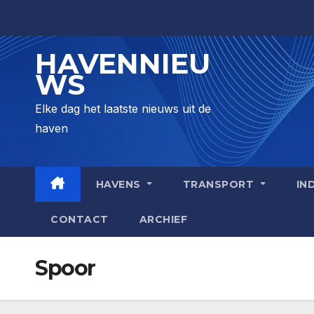
Skip
to
content
HAVENNIEU
WS
Elke dag het laatste nieuws uit de
haven
HAVENS
TRANSPORT
IN
CONTACT
ARCHIEF
Spoor