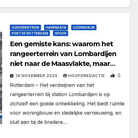
GOEDERENTREIN
HAVENDATA
IJZEREN RIJN
PORT OF ROTTERDAM
SPOOR
Een gemiste kans: waarom het
rangeerterrein van Lombardijen
niet naar de Maasvlakte, maar
naar de Waalhaven zou moeten
0
14 NOVEMBER 2025
HOOFDREDACTIE
verhuizen
Rotterdam – Het verdwijnen van het
rangeerterrein bij station Lombardijen is op
zichzelf een goede ontwikkeling. Het biedt ruimte
voor woningbouw en stedelijke vernieuwing, en
sluit aan bij de bredere…