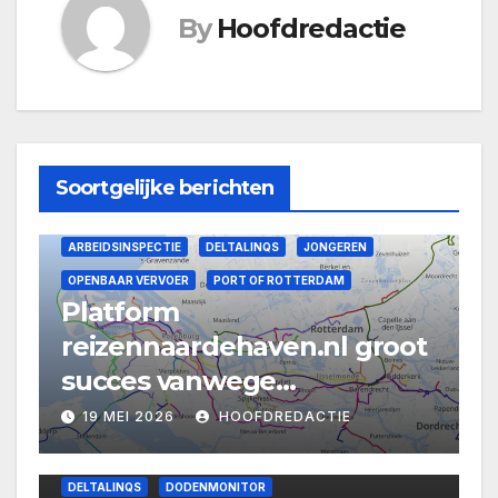
By
Hoofdredactie
Soortgelijke berichten
ARBEIDSINSPECTIE
DELTALINQS
JONGEREN
OPENBAAR VERVOER
PORT OF ROTTERDAM
Platform
reizennaardehaven.nl groot
succes vanwege
Amerikaanse
19 MEI 2026
HOOFDREDACTIE
oorlogshandelingen
DELTALINQS
DODENMONITOR