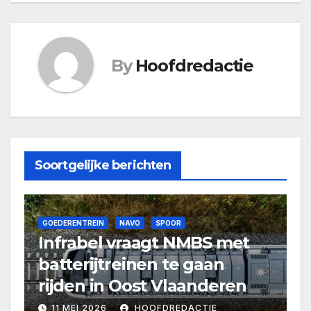
By
Hoofdredactie
Soortgelijke berichten
GOEDERENTREIN
NAVO
SPOOR
Infrabel vraagt NMBS met
batterijtreinen te gaan
rijden in Oost Vlaanderen
11 MEI 2026
HOOFDREDACTIE