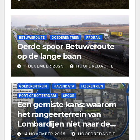
BETUWEROUTE
GOEDERENTREIN
PRORAIL
Derde spoor Betuweroute
op de lange baan
11 DECEMBER 2025
HOOFDREDACTIE
GOEDERENTREIN
HAVENDATA
IJZEREN RIJN
PORT OF ROTTERDAM
SPOOR
Een gemiste kans: waarom
het rangeerterrein van
Lombardijen niet naar de
Maasvlakte, maar naar de
14 NOVEMBER 2025
HOOFDREDACTIE