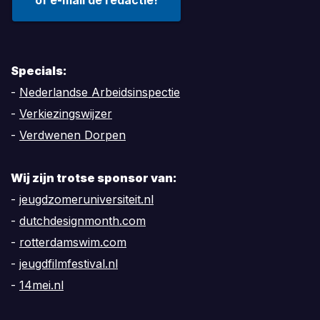
of e-mail de redactie!
Specials:
-
Nederlandse Arbeidsinspectie
-
Verkiezingswijzer
-
Verdwenen Dorpen
Wij zijn trotse sponsor van:
-
jeugdzomeruniversiteit.nl
-
dutchdesignmonth.com
-
rotterdamswim.com
-
jeugdfilmfestival.nl
-
14mei.nl