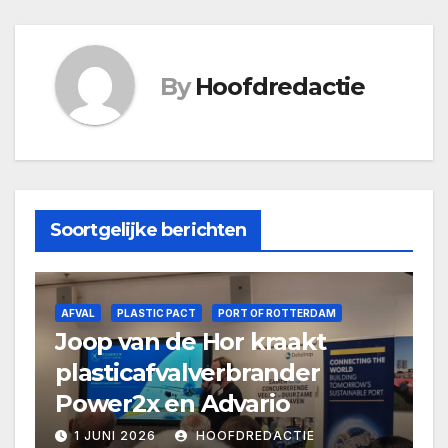
By
Hoofdredactie
Soortgelijke berichten
AFVAL
PLASTIC PACT
PORT OF ROTTERDAM
Joop van de Hor kraakt
plasticafvalverbrander
Power2x en Advario
1 JUNI 2026
HOOFDREDACTIE