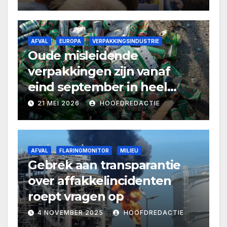
AFVAL
EUROPA
VERPAKKINGSINDUSTRIE
Oude misleidende
verpakkingen zijn vanaf
eind september in heel
Europa verboden
21 MEI 2026
HOOFDREDACTIE
AFVAL
FLARINGMONITOR
MILIEU
Gebrek aan transparantie
over affakkelincidenten
roept vragen op
4 NOVEMBER 2025
HOOFDREDACTIE