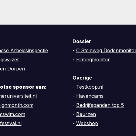
Dossier
dse Arbeidsinspectie
-
C Steinweg Dodenmonito
ngswijzer
-
Flaringmonitor
en Dorpen
Overige
trotse sponsor van:
-
Testkoop.nl
eruniversiteit.nl
-
Havencams
signmonth.com
-
Bedrijfspanden top 5
amswim.com
-
Beurzen
festival.nl
-
Webshop