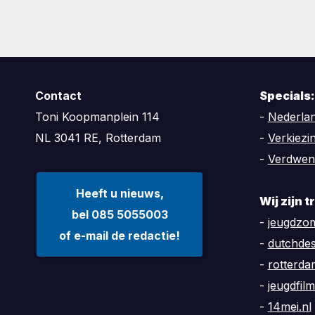
Contact
Specials:
Toni Koopmanplein 114
-
Nederlan
NL 3041 RE, Rotterdam
-
Verkiezi
-
Verdwen
Heeft u nieuws,
Wij zijn 
bel 085 5055003
-
jeugdzom
of e-mail de redactie!
-
dutchde
-
rotterd
-
jeugdfilm
-
14mei.nl