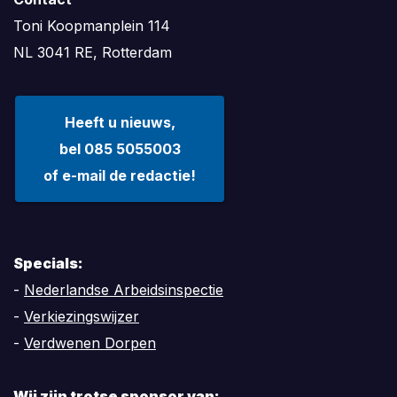
Toni Koopmanplein 114
NL 3041 RE, Rotterdam
Heeft u nieuws,
bel 085 5055003
of e-mail de redactie!
Specials:
-
Nederlandse Arbeidsinspectie
-
Verkiezingswijzer
-
Verdwenen Dorpen
Wij zijn trotse sponsor van: