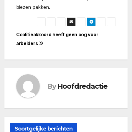
biezen pakken.
Bericht
Coalitieakkoord heeft geen oog voor
arbeiders
navigatie
By
Hoofdredactie
Soortgelijke berichten