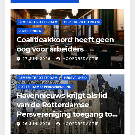
GEMEENTE ROTTERDAM
PORT OF ROTTERDAM
VERKIEZINGEN
Coalitieakkoord heeft geen
oog voor arbeiders
27 JUNI 2026
HOOFDREDACTIE
GEMEENTE ROTTERDAM
PERSVRIJHEID
ROTTERDAMSE PERSVERENIGING
Havennieuws krijgt als lid
van de Rotterdamse
Persvereniging toegang tot
persruimte stadhuis
26 JUNI 2026
HOOFDREDACTIE