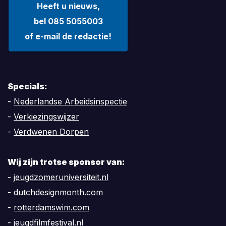
Heeft u nieuws,
bel 085 5055003
of e-mail de redactie!
Specials:
-
Nederlandse Arbeidsinspectie
-
Verkiezingswijzer
-
Verdwenen Dorpen
Wij zijn trotse sponsor van:
-
jeugdzomeruniversiteit.nl
-
dutchdesignmonth.com
-
rotterdamswim.com
-
jeugdfilmfestival.nl