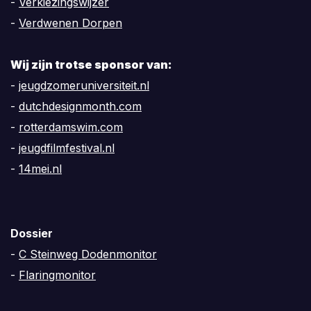
-
Verkiezingswijzer
-
Verdwenen Dorpen
Wij zijn trotse sponsor van:
-
jeugdzomeruniversiteit.nl
-
dutchdesignmonth.com
-
rotterdamswim.com
-
jeugdfilmfestival.nl
-
14mei.nl
Dossier
-
C Steinweg Dodenmonitor
-
Flaringmonitor