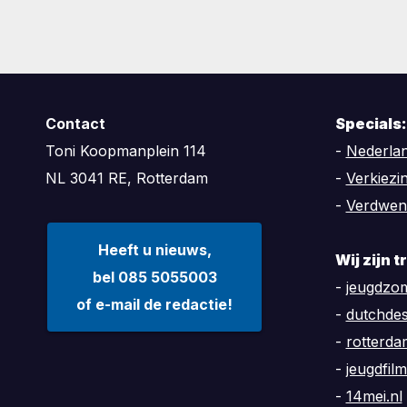
Contact
Specials:
Toni Koopmanplein 114
-
Nederlan
NL 3041 RE, Rotterdam
-
Verkiezi
-
Verdwen
Heeft u nieuws,
Wij zijn 
bel 085 5055003
-
jeugdzom
of e-mail de redactie!
-
dutchde
-
rotterd
-
jeugdfilm
-
14mei.nl