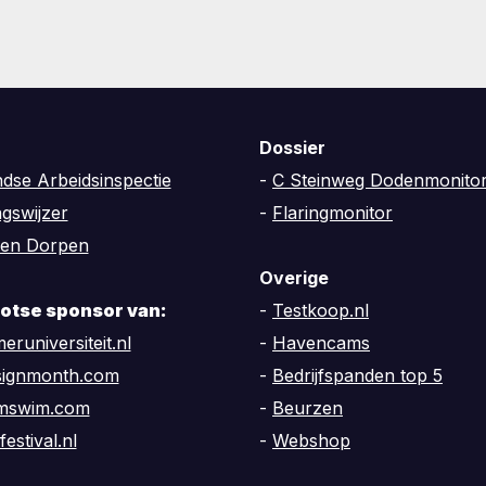
Dossier
dse Arbeidsinspectie
-
C Steinweg Dodenmonito
ngswijzer
-
Flaringmonitor
en Dorpen
Overige
trotse sponsor van:
-
Testkoop.nl
eruniversiteit.nl
-
Havencams
signmonth.com
-
Bedrijfspanden top 5
amswim.com
-
Beurzen
festival.nl
-
Webshop