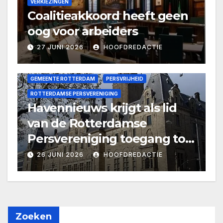
VERKIEZINGEN
Coalitieakkoord heeft geen
oog voor arbeiders
27 JUNI 2026
HOOFDREDACTIE
GEMEENTE ROTTERDAM
PERSVRIJHEID
ROTTERDAMSE PERSVERENIGING
Havennieuws krijgt als lid
van de Rotterdamse
Persvereniging toegang tot
persruimte stadhuis
26 JUNI 2026
HOOFDREDACTIE
Zoeken