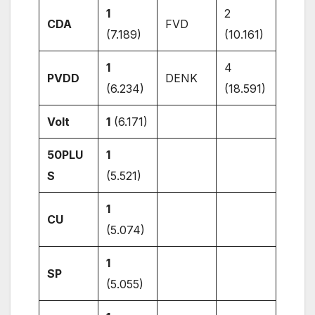
1
2
CDA
FVD
(7.189)
(10.161)
1
4
PVDD
DENK
(6.234)
(18.591)
Volt
1
(6.171)
50PLU
1
S
(5.521)
1
CU
(5.074)
1
SP
(5.055)