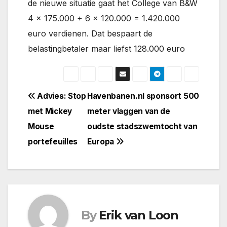
de nieuwe situatie gaat het College van B&W
4 x 175.000 + 6 x 120.000 = 1.420.000
euro verdienen. Dat bespaart de
belastingbetaler maar liefst 128.000 euro
Bericht
Advies: Stop
Havenbanen.nl sponsort 500
met Mickey
meter vlaggen van de
navigatie
Mouse
oudste stadszwemtocht van
portefeuilles
Europa
By
Erik van Loon