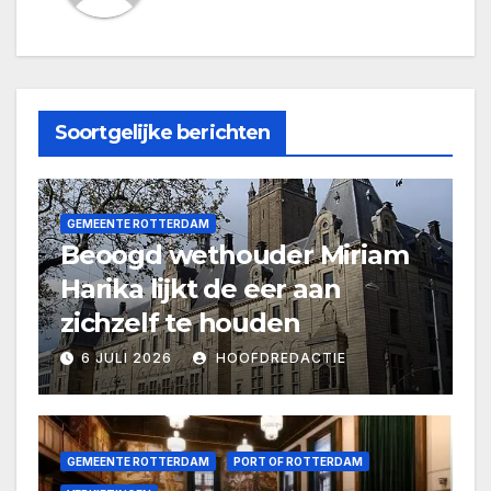
Soortgelijke berichten
GEMEENTE ROTTERDAM
Beoogd wethouder Miriam
Harika lijkt de eer aan
zichzelf te houden
6 JULI 2026
HOOFDREDACTIE
GEMEENTE ROTTERDAM
PORT OF ROTTERDAM