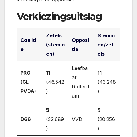
Verkiezingsuitslag
Zetels
Stemm
Coaliti
Opposi
(stemm
en/zet
e
tie
en)
els
Leefba
PRO
11
11
ar
(GL –
(46.542
(43.248
Rotterd
PVDA)
)
)
am
5
5
D66
(22.689
VVD
(20.256
)
)