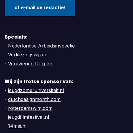
of e-mail de redactie!
Specials:
-
Nederlandse Arbeidsinspectie
-
Verkiezingswijzer
-
Verdwenen Dorpen
Wij zijn trotse sponsor van:
-
jeugdzomeruniversiteit.nl
-
dutchdesignmonth.com
-
rotterdamswim.com
-
jeugdfilmfestival.nl
-
14mei.nl