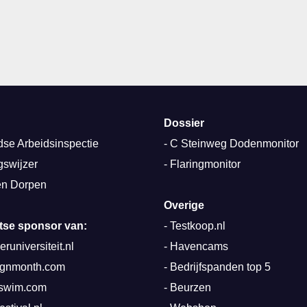
Dossier
se Arbeidsinspectie
-
C Steinweg Dodenmonitor
gswijzer
-
Flaringmonitor
n Dorpen
Overige
rotse sponsor van:
-
Testkoop.nl
runiversiteit.nl
-
Havencams
ignmonth.com
-
Bedrijfspanden top 5
mswim.com
-
Beurzen