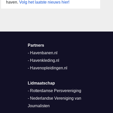
haven.
Volg het laatste nieuws hier!
Partners
-
Havenbanen.nl
-
Havenkleding.nl
-
Havenopleidingen.nl
Lidmaatschap
-
Rotterdamse Persvereniging
-
Nederlandse Vereniging van
Journalisten