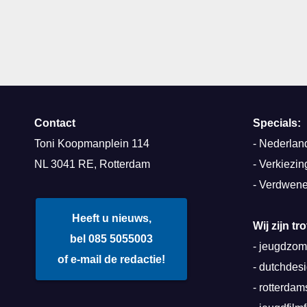
Contact
Specials:
Toni Koopmanplein 114
-
Nederland
NL 3041 RE, Rotterdam
-
Verkiezin
-
Verdwene
Heeft u nieuws,
Wij zijn t
bel 085 5055003
-
jeugdzome
of e-mail de redactie!
-
dutchdes
-
rotterda