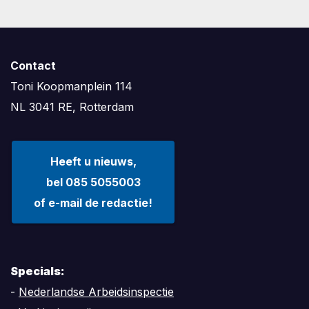
Contact
Toni Koopmanplein 114
NL 3041 RE, Rotterdam
Heeft u nieuws,
bel 085 5055003
of e-mail de redactie!
Specials:
-
Nederlandse Arbeidsinspectie