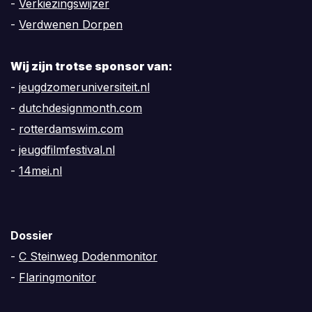
-
Verkiezingswijzer
-
Verdwenen Dorpen
Wij zijn trotse sponsor van:
-
jeugdzomeruniversiteit.nl
-
dutchdesignmonth.com
-
rotterdamswim.com
-
jeugdfilmfestival.nl
-
14mei.nl
Dossier
-
C Steinweg Dodenmonitor
-
Flaringmonitor