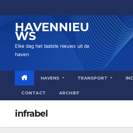
Skip
to
content
HAVENNIEU
WS
Elke dag het laatste nieuws uit de
haven
HAVENS
TRANSPORT
IN
CONTACT
ARCHIEF
infrabel