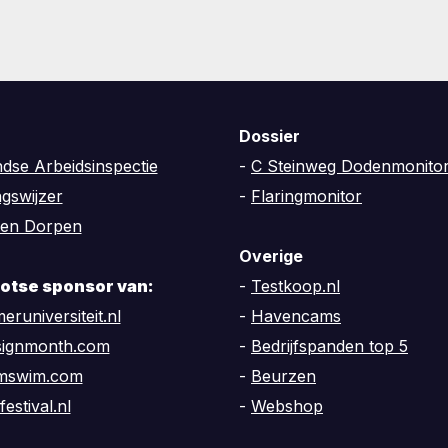
Dossier
dse Arbeidsinspectie
-
C Steinweg Dodenmonito
ngswijzer
-
Flaringmonitor
en Dorpen
Overige
trotse sponsor van:
-
Testkoop.nl
eruniversiteit.nl
-
Havencams
signmonth.com
-
Bedrijfspanden top 5
amswim.com
-
Beurzen
festival.nl
-
Webshop