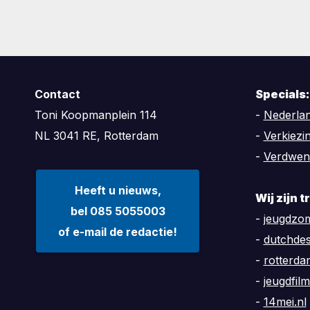
Contact
Specials:
Toni Koopmanplein 114
-
Nederlan
NL 3041 RE, Rotterdam
-
Verkiezi
-
Verdwen
Heeft u nieuws,
Wij zijn 
bel 085 5055003
-
jeugdzom
of e-mail de redactie!
-
dutchde
-
rotterd
-
jeugdfilm
-
14mei.nl