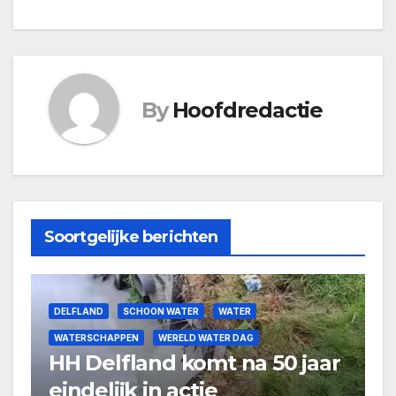
By
Hoofdredactie
Soortgelijke berichten
DELFLAND
SCHOON WATER
WATER
WATERSCHAPPEN
WERELD WATER DAG
HH Delfland komt na 50 jaar
eindelijk in actie