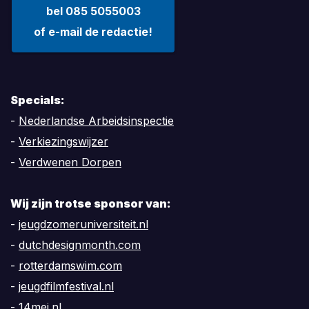
bel 085 5055003
of e-mail de redactie!
Specials:
-
Nederlandse Arbeidsinspectie
-
Verkiezingswijzer
-
Verdwenen Dorpen
Wij zijn trotse sponsor van:
-
jeugdzomeruniversiteit.nl
-
dutchdesignmonth.com
-
rotterdamswim.com
-
jeugdfilmfestival.nl
-
14mei.nl