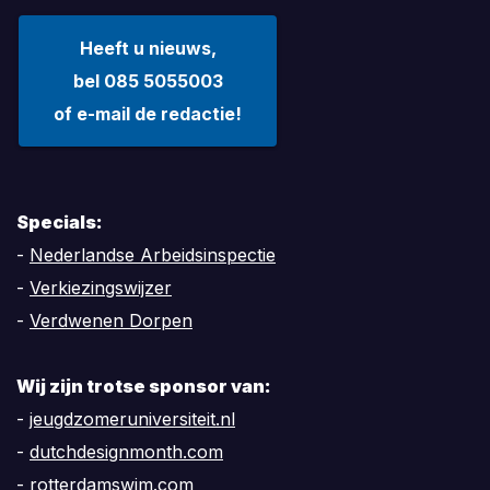
Heeft u nieuws,
bel 085 5055003
of e-mail de redactie!
Specials:
-
Nederlandse Arbeidsinspectie
-
Verkiezingswijzer
-
Verdwenen Dorpen
Wij zijn trotse sponsor van:
-
jeugdzomeruniversiteit.nl
-
dutchdesignmonth.com
-
rotterdamswim.com