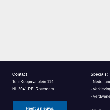
Contact
Specials:
Toni Koopmanplein 114
-
Nederland
NL 3041 RE, Rotterdam
-
Verkiezin
-
Verdwene
Heeft u nieuws,