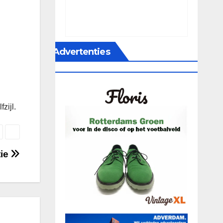
Advertenties
zijl.
tie