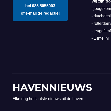
Wij zijn t
bel 085 5055003
-
jeugdzome
of e-mail de redactie!
-
dutchdes
-
rotterda
-
jeugdfilmf
-
14mei.nl
HAVENNIEUWS
Elke dag het laatste nieuws uit de haven