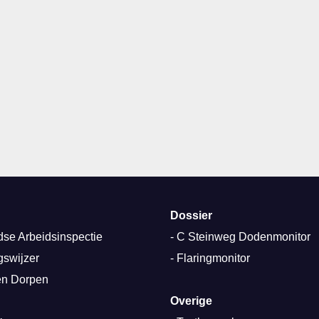
Dossier
se Arbeidsinspectie
-
C Steinweg Dodenmonitor
gswijzer
-
Flaringmonitor
n Dorpen
Overige