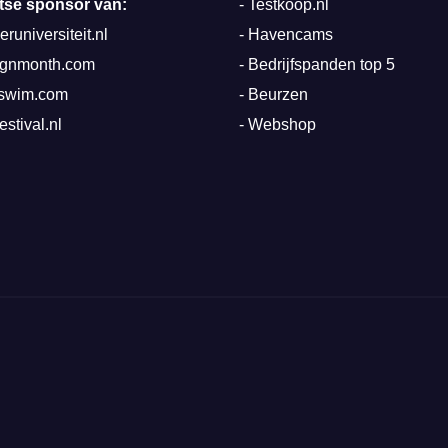
rotse sponsor van:
-
Testkoop.nl
runiversiteit.nl
-
Havencams
ignmonth.com
-
Bedrijfspanden top 5
mswim.com
-
Beurzen
estival.nl
-
Webshop