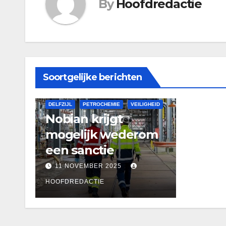
By
Hoofdredactie
Soortgelijke berichten
DELFZIJL
PETROCHEMIE
VEILIGHEID
Nobian krijgt
mogelijk wederom
een sanctie
11 NOVEMBER 2025
HOOFDREDACTIE