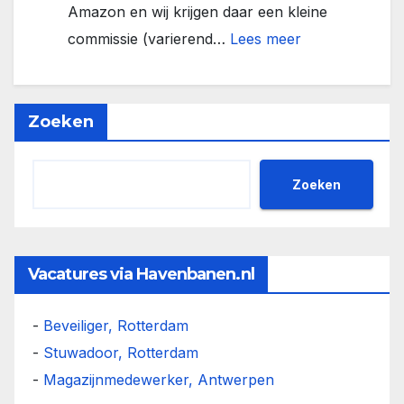
Amazon en wij krijgen daar een kleine
:
commissie (varierend…
Lees meer
Europese
Havens
vanuit
Zoeken
de
lucht
Zoeken
Vacatures via Havenbanen.nl
-
Beveiliger, Rotterdam
-
Stuwadoor, Rotterdam
-
Magazijnmedewerker, Antwerpen