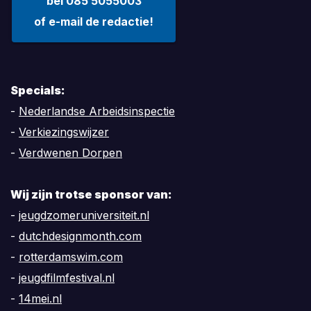
bel 085 5055003
of e-mail de redactie!
Specials:
-
Nederlandse Arbeidsinspectie
-
Verkiezingswijzer
-
Verdwenen Dorpen
Wij zijn trotse sponsor van:
-
jeugdzomeruniversiteit.nl
-
dutchdesignmonth.com
-
rotterdamswim.com
-
jeugdfilmfestival.nl
-
14mei.nl