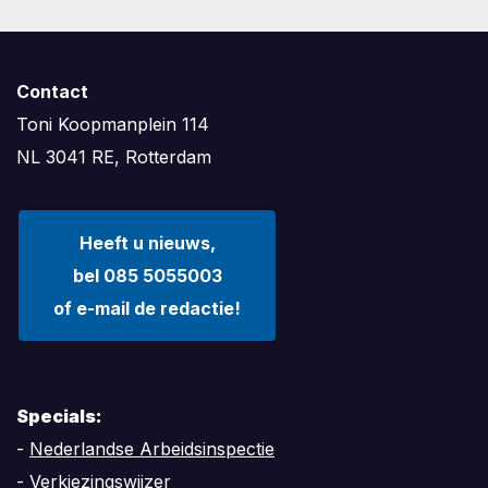
Contact
Toni Koopmanplein 114
NL 3041 RE, Rotterdam
Heeft u nieuws,
bel 085 5055003
of e-mail de redactie!
Specials:
-
Nederlandse Arbeidsinspectie
-
Verkiezingswijzer