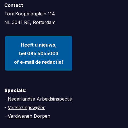
Contact
Toni Koopmanplein 114
NL 3041 RE, Rotterdam
Heeft u nieuws,
bel 085 5055003
of e-mail de redactie!
Specials:
-
Nederlandse Arbeidsinspectie
-
Verkiezingswijzer
-
Verdwenen Dorpen