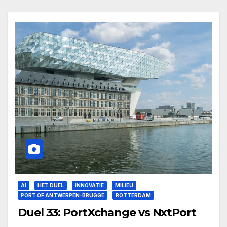
AI
HET DUEL
INNOVATIE
MILIEU
PORT OF ANTWERPEN-BRUGGE
ROTTERDAM
Duel 33: PortXchange vs NxtPort