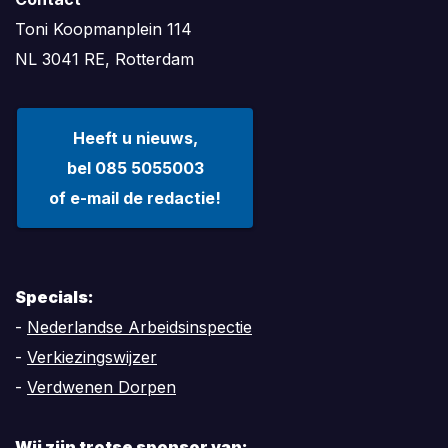
Toni Koopmanplein 114
NL 3041 RE, Rotterdam
Heeft u nieuws,
bel 085 5055003
of e-mail de redactie!
Specials:
-
Nederlandse Arbeidsinspectie
-
Verkiezingswijzer
-
Verdwenen Dorpen
Wij zijn trotse sponsor van: