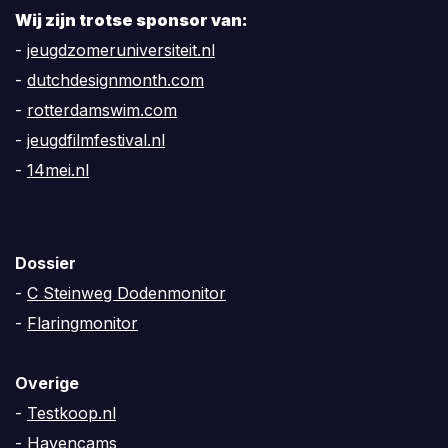
Wij zijn trotse sponsor van:
-
jeugdzomeruniversiteit.nl
-
dutchdesignmonth.com
-
rotterdamswim.com
-
jeugdfilmfestival.nl
-
14mei.nl
Dossier
-
C Steinweg Dodenmonitor
-
Flaringmonitor
Overige
-
Testkoop.nl
-
Havencams