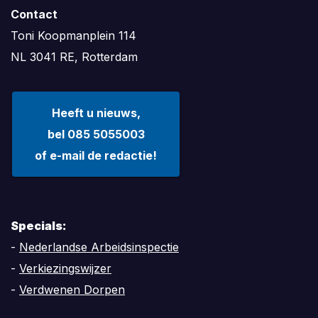
Contact
Toni Koopmanplein 114
NL 3041 RE, Rotterdam
Heeft u nieuws,
bel 085 5055003
of e-mail de redactie!
Specials:
-
Nederlandse Arbeidsinspectie
-
Verkiezingswijzer
-
Verdwenen Dorpen