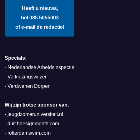
Heeft u nieuws,
bel 085 5055003
of e-mail de redactie!
Specials:
-
Nederlandse Arbeidsinspectie
-
Verkiezingswijzer
-
Verdwenen Dorpen
Wij zijn trotse sponsor van:
-
jeugdzomeruniversiteit.nl
-
dutchdesignmonth.com
-
rotterdamswim.com