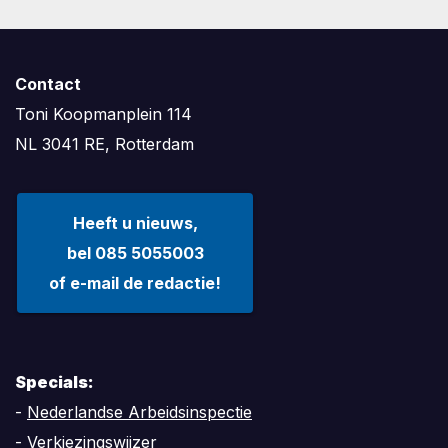
Contact
Toni Koopmanplein 114
NL 3041 RE, Rotterdam
Heeft u nieuws,
bel 085 5055003
of e-mail de redactie!
Specials:
-
Nederlandse Arbeidsinspectie
-
Verkiezingswijzer