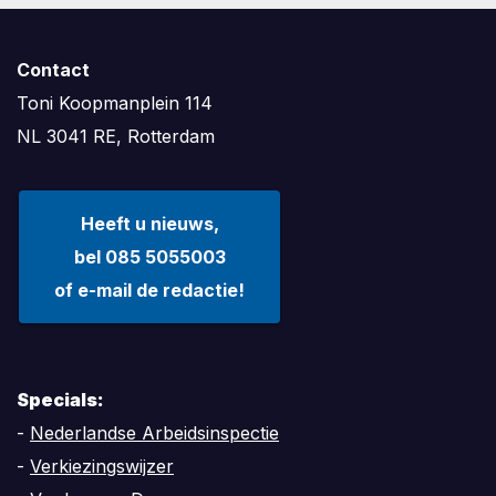
Contact
Toni Koopmanplein 114
NL 3041 RE, Rotterdam
Heeft u nieuws,
bel 085 5055003
of e-mail de redactie!
Specials:
-
Nederlandse Arbeidsinspectie
-
Verkiezingswijzer