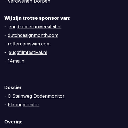
-
Verdwenen Dorpen
Wij zijn trotse sponsor van:
-
jeugdzomeruniversiteit.nl
-
dutchdesignmonth.com
-
rotterdamswim.com
-
jeugdfilmfestival.nl
-
14mei.nl
Dossier
-
C Steinweg Dodenmonitor
-
Flaringmonitor
Overige