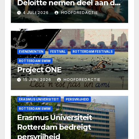
Deloitte nemen deel aan de
door Erasmus gejatte
4 JULI 2026
HOOFDREDACTIE
Rotterdam Swim
EVENEMENTEN
FESTIVAL
ROTTERDAM FESTIVALS
ROTTERDAM SWIM
Project ONE
15 JUNI 2026
HOOFDREDACTIE
ERASMUS UNIVERSITEIT
PERSVRIJHEID
ROTTERDAM SWIM
Erasmus Universiteit
Rotterdam bedreigt
persvrijheid