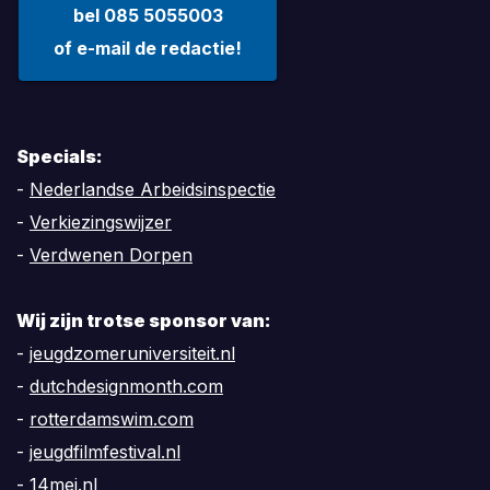
bel 085 5055003
of e-mail de redactie!
Specials:
-
Nederlandse Arbeidsinspectie
-
Verkiezingswijzer
-
Verdwenen Dorpen
Wij zijn trotse sponsor van:
-
jeugdzomeruniversiteit.nl
-
dutchdesignmonth.com
-
rotterdamswim.com
-
jeugdfilmfestival.nl
-
14mei.nl