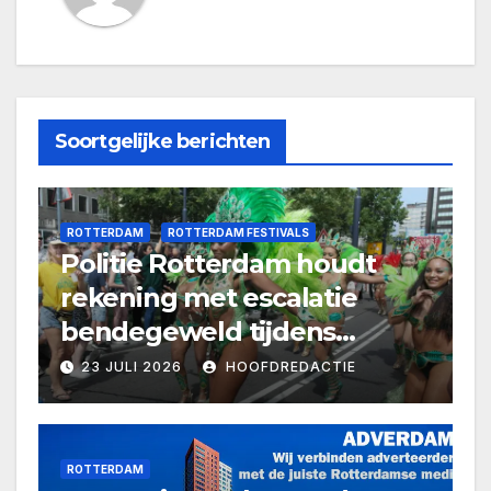
Soortgelijke berichten
ROTTERDAM
ROTTERDAM FESTIVALS
Politie Rotterdam houdt
rekening met escalatie
bendegeweld tijdens
Zomercarnaval
23 JULI 2026
HOOFDREDACTIE
ROTTERDAM