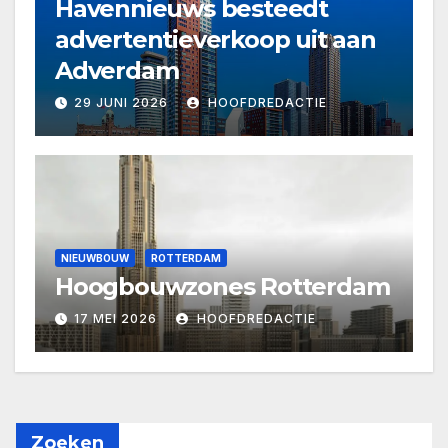
Havennieuws besteedt
advertentieverkoop uit aan
Adverdam
29 JUNI 2026
HOOFDREDACTIE
NIEUWBOUW
ROTTERDAM
Hoogbouwzones Rotterdam
17 MEI 2026
HOOFDREDACTIE
Zoeken