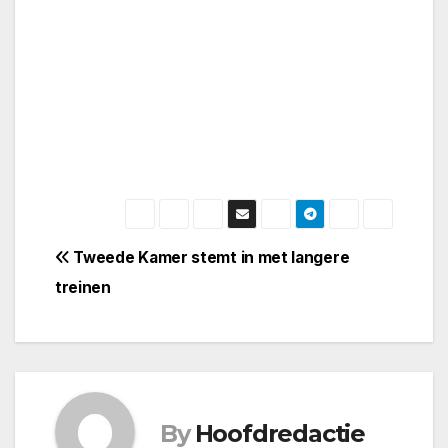
Bericht
Tweede Kamer stemt in met langere
treinen
navigatie
By
Hoofdredactie