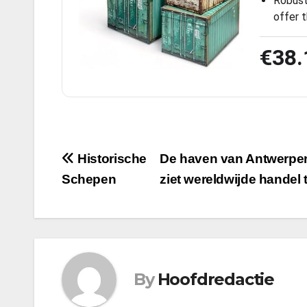
Robust
offer 
€38.
Bericht
Historische
De haven van Antwerpen
Schepen
ziet wereldwijde handel
navigatie
By
Hoofdredactie