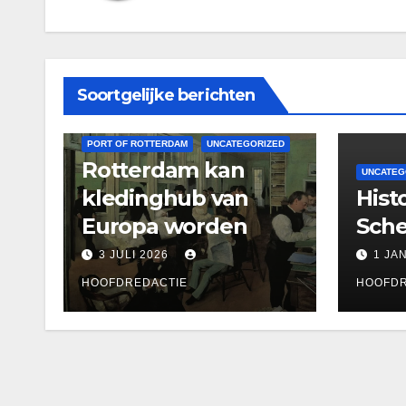
Soortgelijke berichten
FASHION
PETROCHEMIE
PORT OF ROTTERDAM
UNCATEGORIZED
Rotterdam kan
UNCATEG
kledinghub van
Hist
Europa worden
Sch
3 JULI 2026
1 JA
HOOFDREDACTIE
HOOFDR