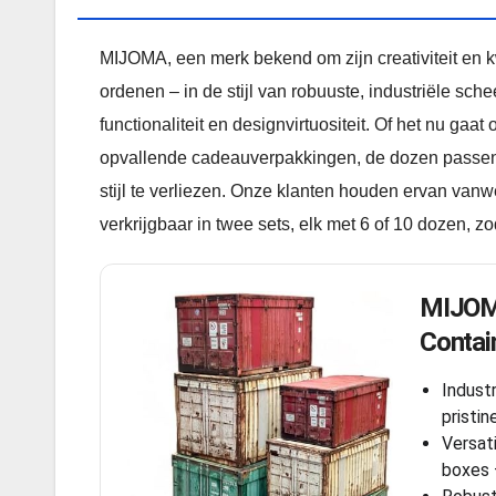
MIJOMA, een merk bekend om zijn creativiteit en k
ordenen – in de stijl van robuuste, industriële 
functionaliteit en designvirtuositeit. Of het nu ga
opvallende cadeauverpakkingen, de dozen passen n
stijl te verliezen. Onze klanten houden ervan van
verkrijgbaar in twee sets, elk met 6 of 10 dozen, z
MIJOMA
Contai
Indust
pristin
Versati
boxes –