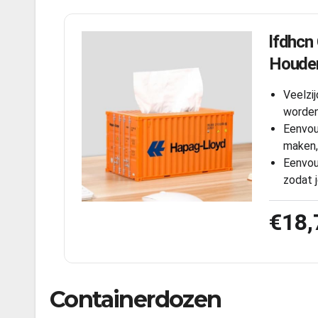
lfdhcn
Houde
Veelzi
worden
Eenvou
maken,
Eenvou
zodat 
€18,
Containerdozen