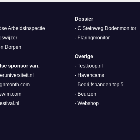
Dossier
se Arbeidsinspectie
-
C Steinweg Dodenmonitor
gswijzer
-
Flaringmonitor
n Dorpen
Overige
rotse sponsor van:
-
Testkoop.nl
runiversiteit.nl
-
Havencams
ignmonth.com
-
Bedrijfspanden top 5
mswim.com
-
Beurzen
estival.nl
-
Webshop