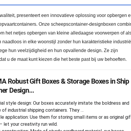
waliteit, presenteert een innovatieve oplossing voor opbergen 
scheepvaartcontainers. Onze scheepscontainer-designboxen comb
at om het netjes opbergen van kleine alledaagse voorwerpen of al
aadloos in elke woonstijl zonder hun karakteristieke industrië
wege hun veelzijdigheid en hun opvallende design. Ze zijn
odat u de maat kunt kiezen die het beste past bij uw behoeften.
 Robust Gift Boxes & Storage Boxes in Ship
ner Design…
rial style design: Our boxes accurately imitate the boldness and
e of industrial shipping containers. They …
le application: Use them for storing small items or as original gif
 let your creativity run wild.