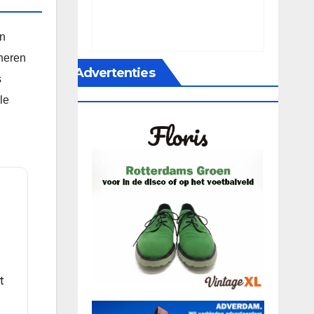
en
ineren
Advertenties
s
le
t