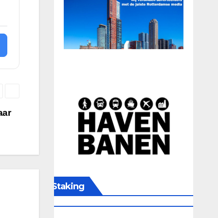
aar
Staking