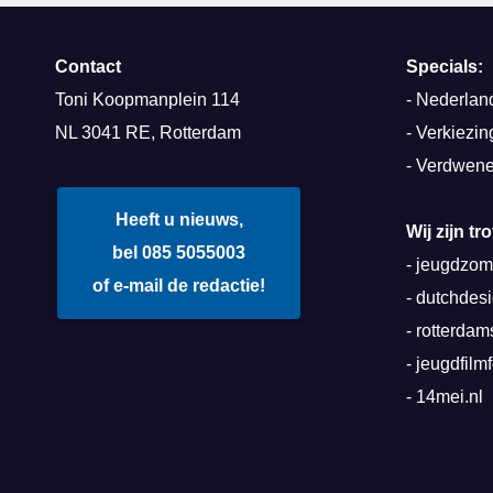
Contact
Specials:
Toni Koopmanplein 114
-
Nederland
NL 3041 RE, Rotterdam
-
Verkiezin
-
Verdwene
Heeft u nieuws,
Wij zijn t
bel 085 5055003
-
jeugdzome
of e-mail de redactie!
-
dutchdes
-
rotterda
-
jeugdfilmf
-
14mei.nl