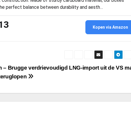
 construction: Made of sturdy cardboard material, our boxes
the perfect balance between durability and aesth…
13
Kopen via Amazon
 – Brugge verdrievoudigd LNG-import uit de VS m
 teruglopen