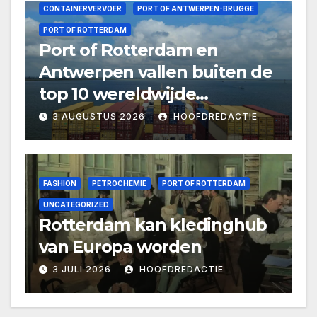
CONTAINERVERVOER
PORT OF ANTWERPEN-BRUGGE
PORT OF ROTTERDAM
Port of Rotterdam en
Antwerpen vallen buiten de
top 10 wereldwijde
containerhavens
3 AUGUSTUS 2026
HOOFDREDACTIE
FASHION
PETROCHEMIE
PORT OF ROTTERDAM
UNCATEGORIZED
Rotterdam kan kledinghub
van Europa worden
3 JULI 2026
HOOFDREDACTIE