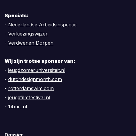
Specials:
-
Nederlandse Arbeidsinspectie
-
Verkiezingswijzer
-
Verdwenen Dorpen
Wij zijn trotse sponsor van:
-
jeugdzomeruniversiteit.nl
-
dutchdesignmonth.com
-
rotterdamswim.com
-
jeugdfilmfestival.nl
-
14mei.nl
Dossier