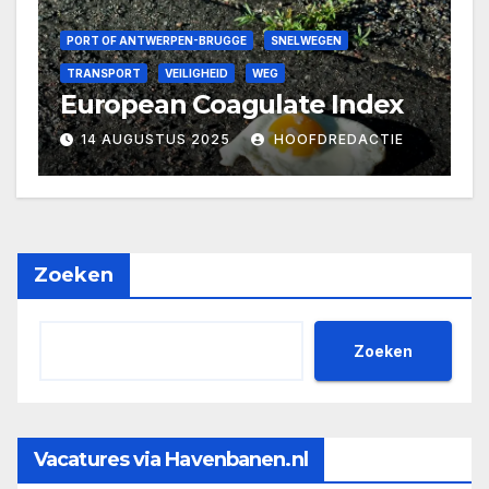
PORT OF ANTWERPEN-BRUGGE
SNELWEGEN
TRANSPORT
VEILIGHEID
WEG
European Coagulate Index
14 AUGUSTUS 2025
HOOFDREDACTIE
Zoeken
Zoeken
Vacatures via Havenbanen.nl