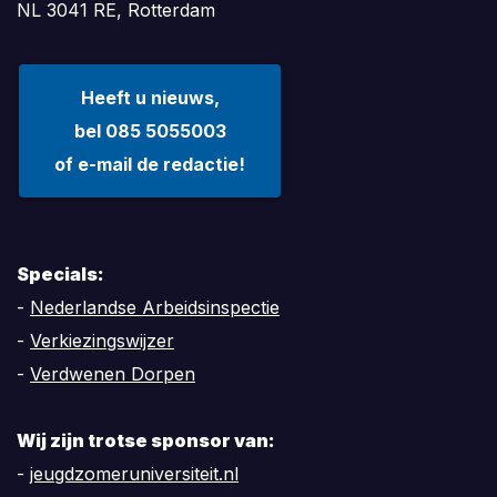
NL 3041 RE, Rotterdam
Heeft u nieuws,
bel 085 5055003
of e-mail de redactie!
Specials:
-
Nederlandse Arbeidsinspectie
-
Verkiezingswijzer
-
Verdwenen Dorpen
Wij zijn trotse sponsor van:
-
jeugdzomeruniversiteit.nl