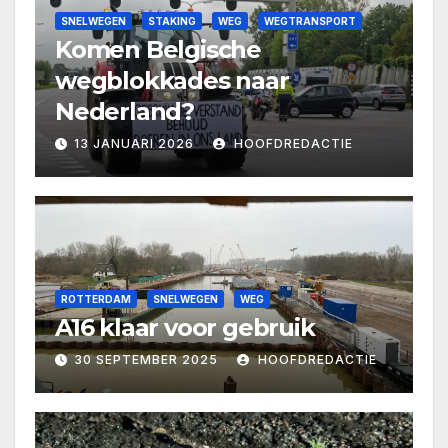
SNELWEGEN
STAKING
WEG
WEGTRANSPORT
Komen Belgische
wegblokkades naar
Nederland?
13 JANUARI 2026
HOOFDREDACTIE
ROTTERDAM
SNELWEGEN
WEG
A16 klaar voor gebruik
30 SEPTEMBER 2025
HOOFDREDACTIE