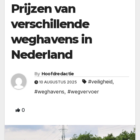
Prijzen van
verschillende
weghavens in
Nederland
By
Hoofdredactie
#veiligheid
,
10 AUGUSTUS 2025
#weghavens
,
#wegvervoer
0