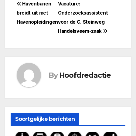
Bericht
Havenbanen
Vacature:
breidt uit met
Onderzoeksassistent
navigatie
Havenopleidingen
voor de C. Steinweg
Handelsveem-zaak
By
Hoofdredactie
Soortgelijke berichten