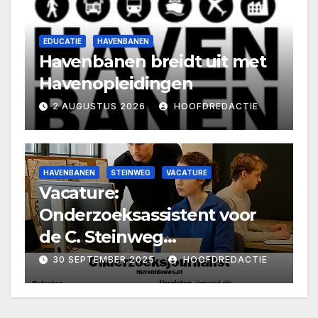
EDUCATIE
HAVENBANEN
Havenbanen breidt uit met
Havenopleidingen
2 AUGUSTUS 2026
HOOFDREDACTIE
HAVENBANEN
STEINWEG
VACATURE
Vacature:
Onderzoeksassistent voor
de C. Steinweg
Handelsveem-zaak
30 SEPTEMBER 2025
HOOFDREDACTIE