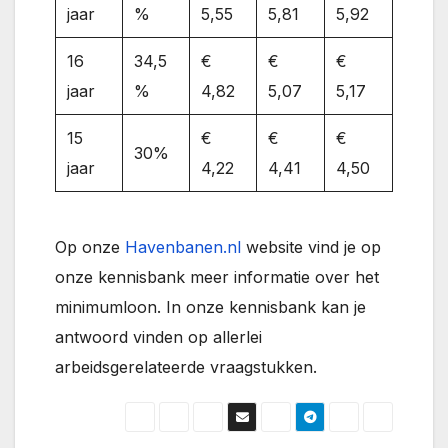
jaar
%
5,55
5,81
5,92
16
34,5
€
€
€
jaar
%
4,82
5,07
5,17
15
€
€
€
30%
jaar
4,22
4,41
4,50
Op onze
Havenbanen.nl
website vind je op
onze kennisbank meer informatie over het
minimumloon. In onze kennisbank kan je
antwoord vinden op allerlei
arbeidsgerelateerde vraagstukken.