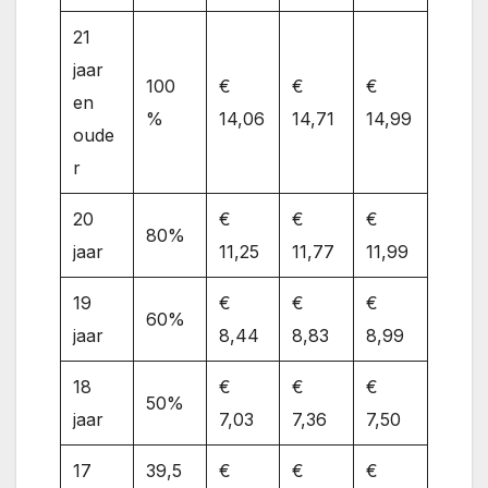
21
jaar
100
€
€
€
en
%
14,06
14,71
14,99
oude
r
20
€
€
€
80%
jaar
11,25
11,77
11,99
19
€
€
€
60%
jaar
8,44
8,83
8,99
18
€
€
€
50%
jaar
7,03
7,36
7,50
17
39,5
€
€
€