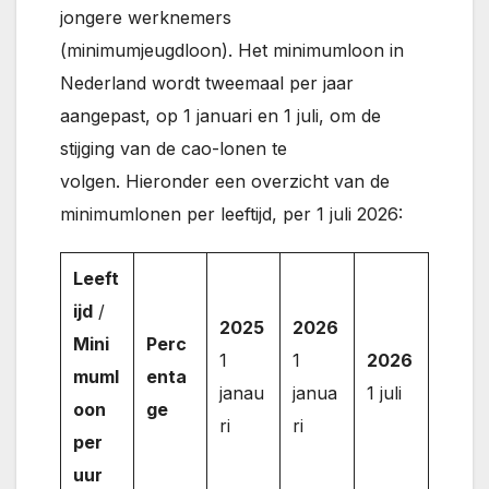
jongere werknemers
(minimumjeugdloon). Het minimumloon in
Nederland wordt tweemaal per jaar
aangepast, op 1 januari en 1 juli, om de
stijging van de cao-lonen te
volgen. Hieronder een overzicht van de
minimumlonen per leeftijd, per 1 juli 2026:
Leeft
ijd
/
2025
2026
Mini
Perc
1
1
2026
muml
enta
janau
janua
1 juli
oon
ge
ri
ri
per
uur