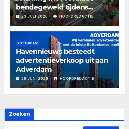
bendegeweld tijdens
Zomercarnaval
23 JULI 2026
HOOFDREDACTIE
ROTTERDAM
Havennieuws besteedt
advertentieverkoop uit aan
Adverdam
29 JUNI 2026
HOOFDREDACTIE
Zoeken