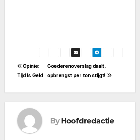
Bericht
Opinie:
Goederenoverslag daalt,
Tijd Is Geld
opbrengst per ton stijgt!
navigatie
By
Hoofdredactie