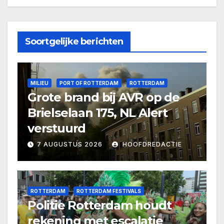
Soortgelijke berichten
MILIEU
PORT OF ROTTERDAM
ROTTERDAM
Grote brand bij AVR op de
Brielselaan 175, NL Alert
verstuurd
7 AUGUSTUS 2026
HOOFDREDACTIE
ROTTERDAM
ROTTERDAM FESTIVALS
Politie Rotterdam houdt
rekening met escalatie