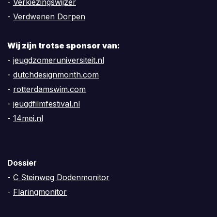
-
Verkiezingswijzer
-
Verdwenen Dorpen
Wij zijn trotse sponsor van:
-
jeugdzomeruniversiteit.nl
-
dutchdesignmonth.com
-
rotterdamswim.com
-
jeugdfilmfestival.nl
-
14mei.nl
Dossier
-
C Steinweg Dodenmonitor
-
Flaringmonitor